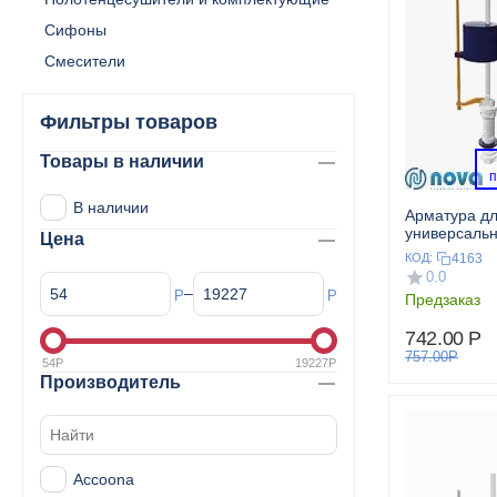
Сифоны
Смесители
Фильтры товаров
Товары в наличии
 
В наличии
Арматура дл
универсаль
Цена
подключени
4163
КОД:
0.0
–
Р
Р
Предзаказ
742.00
Р
757.00
Р
54
Р
19227
Р
Производитель
Accoona