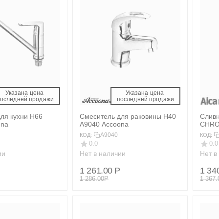
Указана цена 
Указана цена 
последней продажи 
 последней продажи 
ля кухни H66
Смеситель для раковины H40
Сливн
ona
A9040 Accoona
A9040
КОД:
КОД:
0.0
0.0
ии
Нет в наличии
Нет в
1 261.00
Р
1 34
1 286.00
Р
1 367.