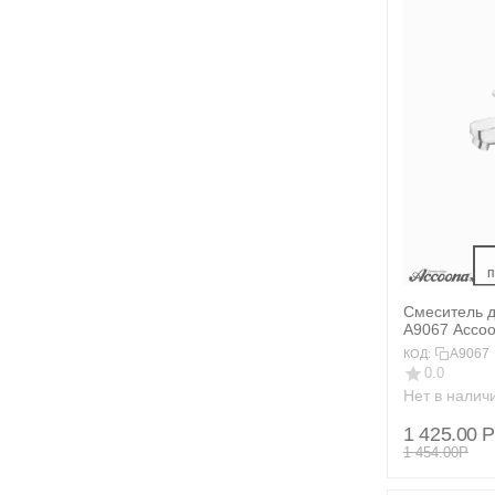
 
Смеситель 
A9067 Acco
A9067
КОД:
0.0
Нет в налич
1 425.00
Р
1 454.00
Р