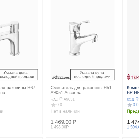
Указана цена 
Указана цена 
последней продажи 
 последней продажи 
для раковины H67
Смеситель для раковины H51
Компл
ona
A9051 Accoona
ВР-НР
A9051
КОД:
КОД:
0.0
0.0
ии
Нет в наличии
Предз
1 469.00
Р
1 47
1 498.00
Р
1 504.