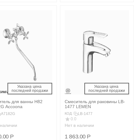
Указана цена 
Указана цена 
 последней продажи 
 последней продажи 
тель для ванны H82
Смеситель для раковины LB-
2G Accoona
1477 LEMEN
A7182G
LB-1477
КОД:
0.0
 наличии
Нет в наличии
0.00
Р
1 863.00
Р