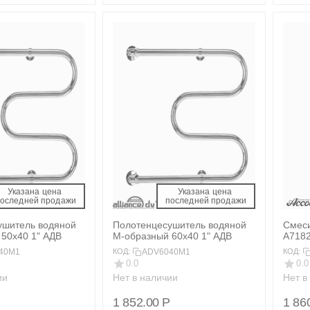
Указана цена 
Указана цена 
последней продажи 
 последней продажи 
ушитель водяной
Полотенцесушитель водяной
Смеси
50x40 1" АДВ
М-образный 60x40 1" АДВ
A718
40M1
ADV6040M1
КОД:
КОД:
0.0
0.0
ии
Нет в наличии
Нет в
1 852.00
Р
1 86