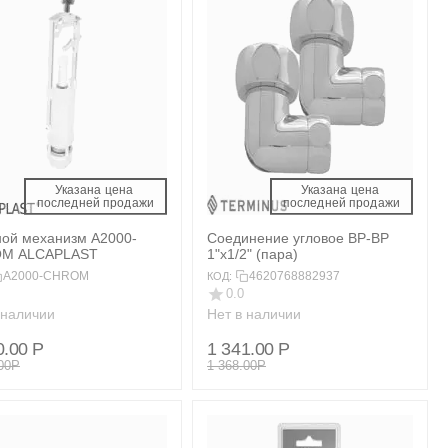
Указана цена 
Указана цена 
 последней продажи 
 последней продажи 
ой механизм A2000-
Соединение угловое ВР-ВР
CHROM ALCAPLAST
1"х1/2" (пара)
A2000-CHROM
4620768882937
КОД:
0.0
 наличии
Нет в наличии
0.00
Р
1 341.00
Р
00
Р
1 368.00
Р