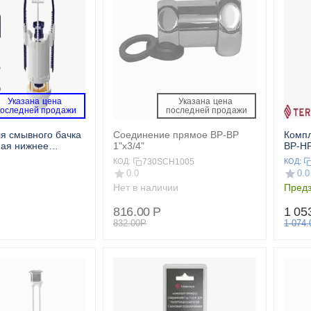
Указана цена 
Указана цена 
последней продажи 
 последней продажи 
я смывного бачка
Соединение прямое ВР-ВР
Компл
ная нижнее
1"х3/4"
ВР-НР
е NOVA PLASTIK
730SCH1005
КОД:
КОД:
0.0
0.0
Нет в наличии
Предз
816.00
Р
1 05
832.00
Р
1 074.