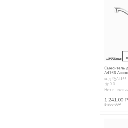
 
Смеситель д
A4166 Acco
A4166
КОД:
0.0
Нет в налич
1 241.00
Р
1 266.00
Р