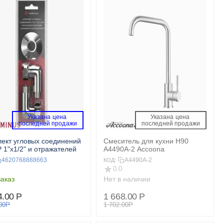
Указана цена 
Указана цена 
 последней продажи 
 последней продажи 
ект угловых соединений
Смеситель для кухни H90
 1"х1/2" и отражателей
A4490A-2 Accoona
4620768888663
A4490A-2
КОД:
0.0
аказ
Нет в наличии
4.00
Р
1 668.00
Р
00
Р
1 702.00
Р