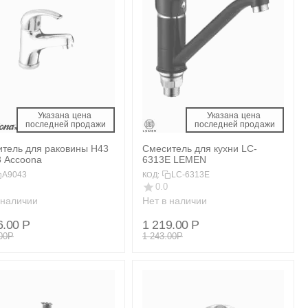
Указана цена 
Указана цена 
 последней продажи 
 последней продажи 
тель для раковины H43
Смеситель для кухни LC-
 Accoona
6313E LEMEN
A9043
LC-6313E
КОД:
0.0
 наличии
Нет в наличии
6.00
Р
1 219.00
Р
00
Р
1 243.00
Р