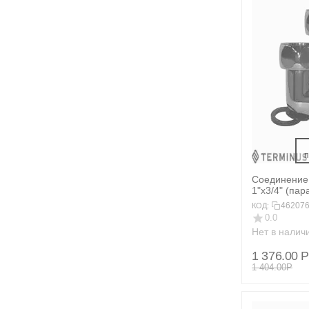
 
Соединение
1"х3/4" (пар
46207
КОД:
0.0
Нет в налич
1 376.00
Р
1 404.00
Р