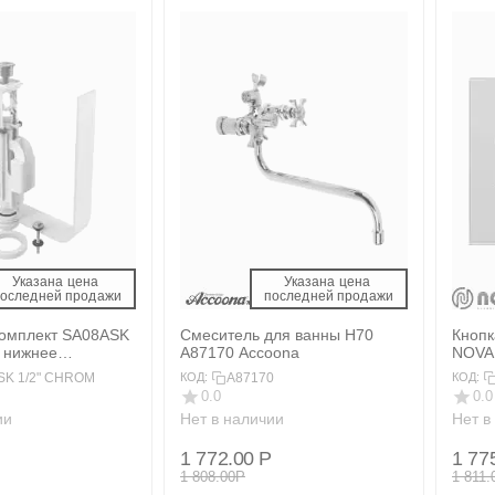
Указана цена 
Указана цена 
последней продажи 
 последней продажи 
комплект SA08ASK
Смеситель для ванны H70
Кнопк
 нижнее
A87170 Accoona
NOVA
е ALCAPLAST
SK 1/2" CHROM
A87170
КОД:
КОД:
0.0
0.0
ии
Нет в наличии
Нет в
1 772.00
Р
1 77
1 808.00
Р
1 811.