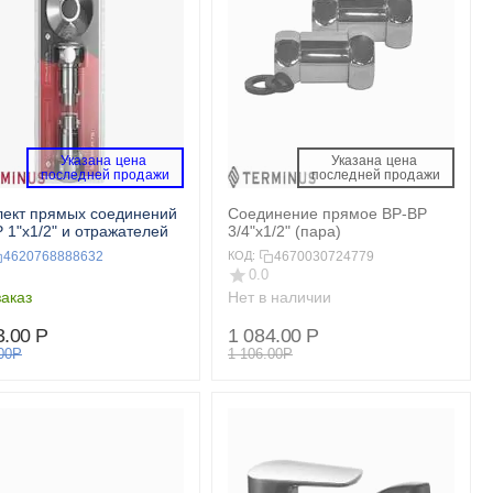
Указана цена 
Указана цена 
 последней продажи 
 последней продажи 
ект прямых соединений
Соединение прямое ВР-ВР
 1"х1/2" и отражателей
3/4"х1/2" (пара)
4620768888632
4670030724779
КОД:
0.0
аказ
Нет в наличии
3.00
Р
1 084.00
Р
00
Р
1 106.00
Р