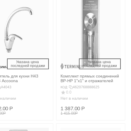
Указана цена 
Указана цена 
 последней продажи 
 последней продажи 
тель для кухни H43
Комплект прямых соединений
 Accoona
ВР-НР 1"х1" и отражателей
A4043
4620768888625
КОД:
0.0
 наличии
Нет в наличии
2.00
Р
1 387.00
Р
00
Р
1 415.00
Р