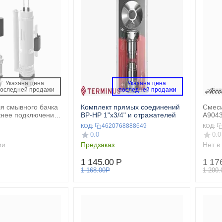
Указана цена 
Указана цена 
последней продажи 
 последней продажи 
я смывного бачка
Комплект прямых соединений
Смеси
ижнее подключение
ВР-НР 1"х3/4" и отражателей
A9043
IK
4620768888649
КОД:
КОД:
0.0
0.0
ии
Предзаказ
Нет в
1 145.00
Р
1 17
1 168.00
Р
1 200.