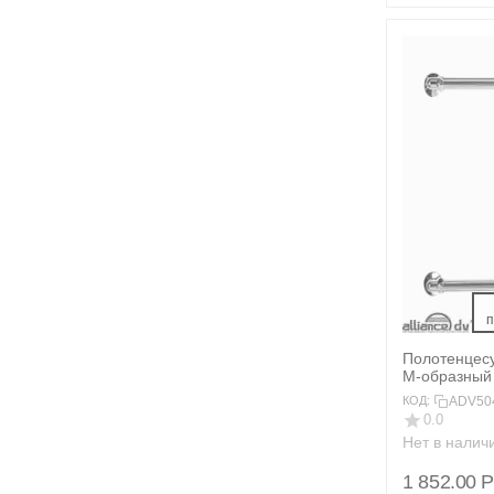
 
Полотенцес
М-образный 
ADV50
КОД:
0.0
Нет в налич
1 852.00
Р