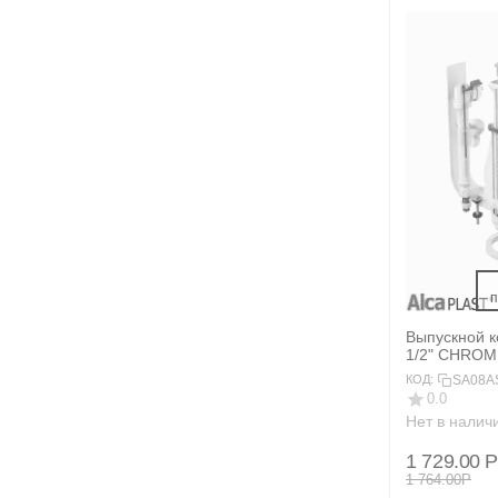
 
Выпускной 
1/2" CHROM
подключени
SA08A
КОД:
0.0
Нет в налич
1 729.00
Р
1 764.00
Р