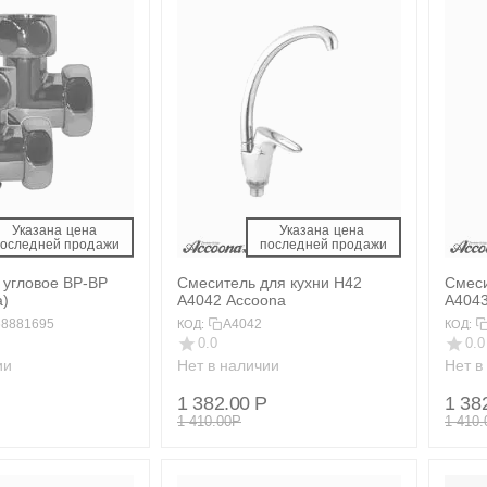
Указана цена 
Указана цена 
последней продажи 
 последней продажи 
 угловое ВР-ВР
Смеситель для кухни H42
Смеси
а)
A4042 Accoona
A4043
68881695
A4042
КОД:
КОД:
0.0
0.0
ии
Нет в наличии
Нет в
1 382.00
Р
1 38
1 410.00
Р
1 410.