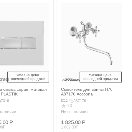
Указана цена 
Указана цена 
 последней продажи 
 последней продажи 
а смыва серая, матовая
Смеситель для ванны H76
 PLASTIK
A87176 Accoona
7319
A87176
КОД:
0.0
 наличии
Нет в наличии
5.00
Р
1 825.00
Р
00
Р
1 862.00
Р