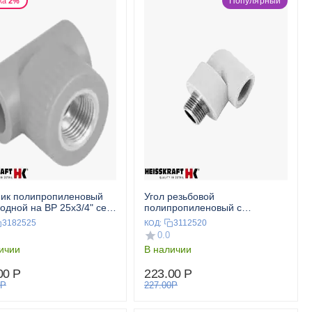
Популярный
ка
2%
ик полипропиленовый
Угол резьбовой
одной на ВР 25x3/4" сер.
полипропиленовый с
SKRAFT
металлической НР 25x1/2" сер.
3182525
3112520
КОД:
HEISSKRAFT
0.0
ичии
В наличии
00
Р
223.00
Р
Р
227.00
Р