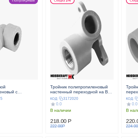
Популярный
Скидка
2%
Скид
вой
Тройник полипропиленовый
Тройн
еновый с
настенный переходной на ВР
перех
ой ВР 25x3/4" сер.
20x1/2" сер. HEISSKRAFT
HEIS
25
3172020
КОД:
КОД:
T
0.0
0.0
В наличии
В нал
218.00
Р
220.
222.00
Р
224.00