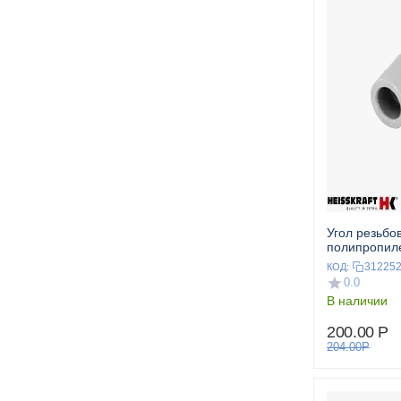
Угол резьбо
полипропил
металлическ
31225
КОД:
HEISSKRAF
0.0
В наличии
200.00
Р
204.00
Р