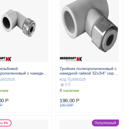
резьбовой
Тройник полипропиленовый с
ропиленовый с накидной
накидной гайкой 32x3/4" сер.
й 25x3/4" сер.
HEISSKRAFT
3022525
3093225
КОД:
SKRAFT
0.0
ичии
В наличии
00
Р
196.00
Р
Р
199.00
Р
Популярный
ка
2%