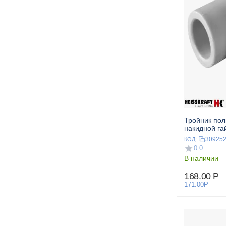
Тройник по
накидной гай
HEISSKRAF
30925
КОД:
0.0
В наличии
168.00
Р
171.00
Р