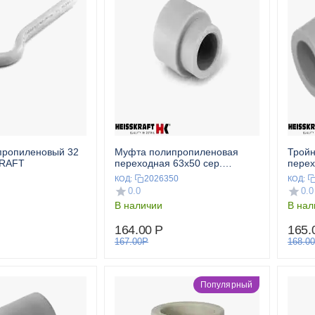
Муфта полипропиленовая
Тройн
KRAFT
переходная 63x50 сер.
перех
HEISSKRAFT
HEIS
2026350
КОД:
КОД:
0.0
0.0
В наличии
В нал
164.00
Р
165.
167.00
Р
168.00
Популярный