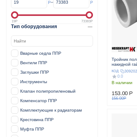
–
Р
Р
19
Р
73383
Р
Тип оборудования
Вварные седла ППР
Тройник по
Вентили ППР
накидной гай
HEISSKRAF
30920
КОД:
Заглушки ППР
0.0
Инструменты
В наличии
Клапан полипропиленовый
153.00
Р
156.00
Р
Компенсатор ППР
Комплектующие к радиаторам
Крестовина ППР
Муфта ППР