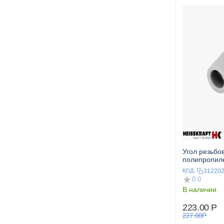
Угол резьбо
полипропил
металлическ
31220
КОД:
HEISSKRAF
0.0
В наличии
223.00
Р
227.00
Р