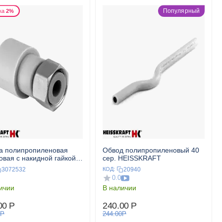
Популярный
ка
2%
а полипропиленовая
Обвод полипропиленовый 40
овая с накидной гайкой
сер. HEISSKRAFT
25x1" сер. HEISSKRAFT
3072532
20940
КОД:
0.0
ичии
В наличии
00
Р
240.00
Р
Р
244.00
Р