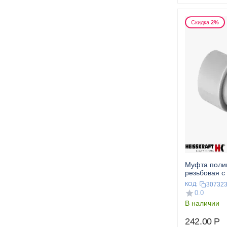
Скидка
2%
Муфта поли
резьбовая с
32x1" с
30732
КОД:
0.0
В наличии
242.00
Р