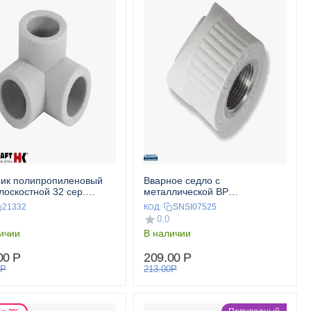
ик полипропиленовый
Вварное седло с
лоскостной 32 сер.
металлической ВР
SKRAFT
полипропиленовое 75x3/4 сер.
21332
SNSI07525
КОД:
EKOPLASTIK
0.0
ичии
В наличии
00
Р
209.00
Р
Р
213.00
Р