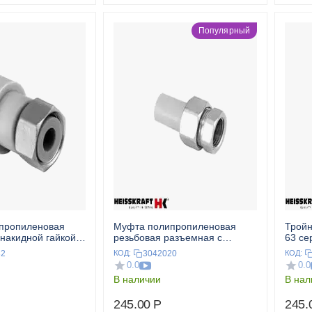
Популярный
пропиленовая
Муфта полипропиленовая
Тройн
 накидной гайкой
резьбовая разъемная с
63 се
ер. HEISSKRAFT
металлической ВР 20x1/2" сер.
32
3042020
КОД:
КОД:
HEISSKRAFT
0.0
0.0
В наличии
В нал
245.00
Р
245.