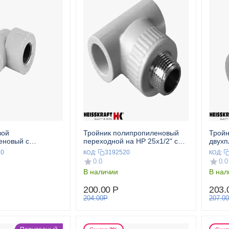
вой
Тройник полипропиленовый
Тройн
еновый с
переходной на НР 25x1/2" сер.
двухп
ой ВР 25x1/2" сер.
HEISSKRAFT
HEIS
20
3192520
КОД:
КОД:
T
0.0
0.0
В наличии
В нал
200.00
Р
203.
204.00
Р
207.00