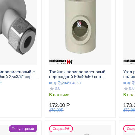
липропиленовый с
Тройник полипропиленовый
Угол 
кой 25x3/4" сер.
переходной 50x40x50 сер.
полип
T
HEISSKRAFT
гайко
25
204504050
КОД:
КОД:
HEIS
0.0
0.0
В наличии
В нал
172.00
Р
173.
175.00
Р
176.00
Популярный
Скидка
2%
Скид