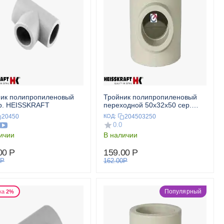
ик полипропиленовый
Тройник полипропиленовый
р. HEISSKRAFT
переходной 50x32x50 сер.
HEISSKRAFT
20450
204503250
КОД:
0.0
ичии
В наличии
00
Р
159.00
Р
Р
162.00
Р
Популярный
ка
2%