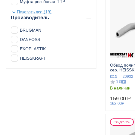
Муфта резьбовая ППР
Обводы ППР
Показать все (19)
Производитель
Опоры для труб
Радиаторы стальные панельные
BRUGMAN
Тройник ППР
DANFOSS
Трубы ППР
EKOPLASTIK
Угольник ППР
HEISSKRAFT
Обвод полипропиленовый 32
Угольник резьбовой ППР
сер. HEISS
Фильтр ППР
20932
КОД:
0.0
Шаровые краны ППР
В наличии
159.00
Р
162.00
Р
Скидка
2%