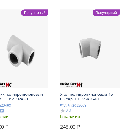
Популярный
Популярный
ик полипропиленовый
Угол полипропиленовый 45°
р. HEISSKRAFT
63 сер. HEISSKRAFT
20463
2012063
КОД:
0.0
ичии
В наличии
00
Р
248.00
Р