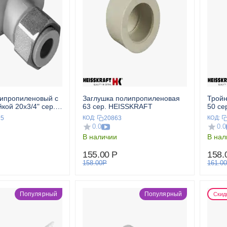
липропиленовый с
Заглушка полипропиленовая
Тройн
кой 20x3/4" сер.
63 сер. HEISSKRAFT
50 се
T
25
20863
КОД:
КОД:
0.0
0.0
В наличии
В нал
155.00
Р
158.
158.00
Р
161.00
Популярный
Популярный
Скид