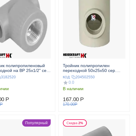
ик полипропиленовый
Тройник полипропилен
одной на ВР 25x1/2" сер.
переходной 50x25x50 сер.
SKRAFT
HEISSKRAFT
3182520
204502550
КОД:
0.0
ичии
В наличии
00
Р
167.00
Р
Р
170.00
Р
Популярный
Скидка
2%