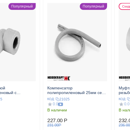
Популярный
Популярный
Скид
вой
Компенсатор
Муфт
еновый с
полипропиленовый 25мм сер.
резьб
ой ВР 20x3/4" сер.
HEISSKRAFT
25
21025
КОД:
КОД:
T
0.0
0.0
В наличии
В нал
227.00
Р
232.
231.00
Р
236.00