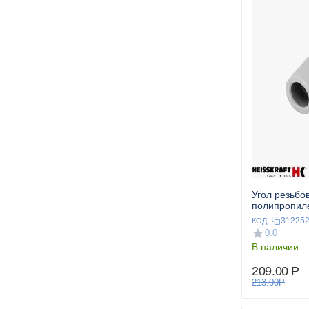
Угол резьбо
полипропил
металлическ
31225
КОД:
HEISSKRAF
0.0
В наличии
209.00
Р
213.00
Р