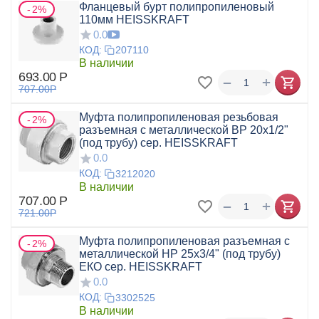
Фланцевый бурт полипропиленовый
2%
110мм HEISSKRAFT
0.0
КОД:
207110
В наличии
693.00
Р
+
−
707.00
Р
Муфта полипропиленовая резьбовая
2%
разъемная с металлической ВР 20х1/2"
(под трубу) сер. HEISSKRAFT
0.0
КОД:
3212020
В наличии
707.00
Р
+
−
721.00
Р
Муфта полипропиленовая разъемная с
2%
металлической НР 25х3/4" (под трубу)
ЕКО сер. HEISSKRAFT
0.0
КОД:
3302525
В наличии