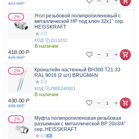
+
−
421.00
Р
Угол резьбовой полипропиленовый с
2%
металлической НР под ключ 32x1" сер.
HEISSKRAFT
0.0
КОД:
3113232
В наличии
418.00
Р
+
−
426.00
Р
Кронштейн настенный BH300 T21-33
2%
RAL 9016 (2 шт) BRUGMAN
0.0
КОД:
ZB05240001
В наличии
430.00
Р
+
−
438.00
Р
Муфта полипропиленовая резьбовая
2%
разъемная с металлической ВР 20х3/4"
сер. HEISSKRAFT
0.0