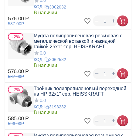
0.0
КОД:
3062032
В наличии
576.00
Р
+
−
587.00
Р
Муфта полипропиленовая резьбовая с
2%
металлической вставкой и накидной
гайкой 25x1" сер. HEISSKRAFT
0.0
КОД:
3062532
В наличии
576.00
Р
+
−
587.00
Р
Тройник полипропиленовый переходной
2%
на НР 32x1" сер. HEISSKRAFT
0.0
КОД:
3193232
В наличии
585.00
Р
+
−
596.00
Р
Муфта полипропиленовая разъемная с