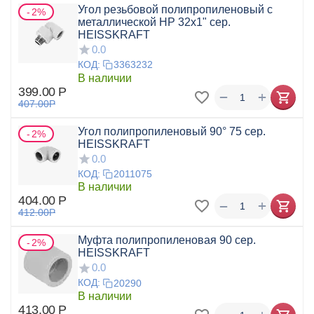
Угол резьбовой полипропиленовый с
2%
металлической НР 32x1" сер.
HEISSKRAFT
0.0
КОД:
3363232
В наличии
399.00
Р
+
−
407.00
Р
Угол полипропиленовый 90° 75 сер.
2%
HEISSKRAFT
0.0
КОД:
2011075
В наличии
404.00
Р
+
−
412.00
Р
Муфта полипропиленовая 90 сер.
2%
HEISSKRAFT
0.0
КОД:
20290
В наличии
413.00
Р