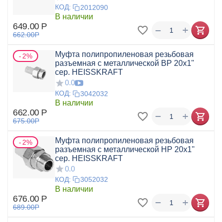
КОД:
2012090
В наличии
649.00
Р
+
−
662.00
Р
Муфта полипропиленовая резьбовая
2%
разъемная с металлической ВР 20x1"
сер. HEISSKRAFT
0.0
КОД:
3042032
В наличии
662.00
Р
+
−
675.00
Р
Муфта полипропиленовая резьбовая
2%
разъемная с металлической НР 20x1"
сер. HEISSKRAFT
0.0
КОД:
3052032
В наличии
676.00
Р
+
−
689.00
Р