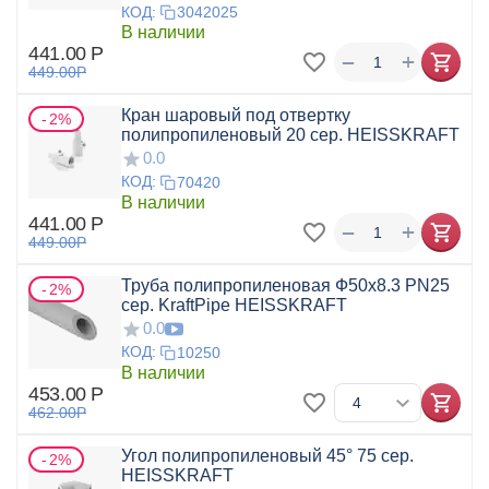
КОД:
3042025
В наличии
441.00
Р
+
−
449.00
Р
Кран шаровый под отвертку
2%
полипропиленовый 20 сер. HEISSKRAFT
0.0
КОД:
70420
В наличии
441.00
Р
+
−
449.00
Р
Труба полипропиленовая Ф50x8.3 PN25
2%
сер. KraftPipe HEISSKRAFT
0.0
КОД:
10250
В наличии
453.00
Р
462.00
Р
Угол полипропиленовый 45° 75 сер.
2%
HEISSKRAFT