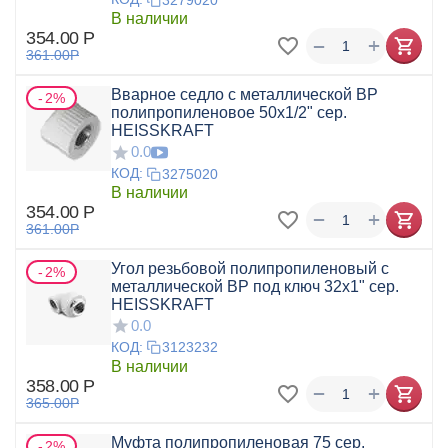
В наличии
354.00
Р
+
−
361.00
Р
Вварное седло с металлической ВР
2%
полипропиленовое 50x1/2" сер.
HEISSKRAFT
0.0
КОД:
3275020
В наличии
354.00
Р
+
−
361.00
Р
Угол резьбовой полипропиленовый с
2%
металлической ВР под ключ 32x1" сер.
HEISSKRAFT
0.0
КОД:
3123232
В наличии
358.00
Р
+
−
365.00
Р
Муфта полипропиленовая 75 сер.
2%