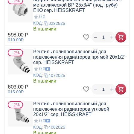
2%
металлической ВР 25х3/4" (под трубу)
ЕКО сер. HEISSKRAFT
0.0
КОД:
3292525
В наличии
598.00
Р
+
−
610.00
Р
Вентиль полипропиленовый для
2%
подключения радиаторов прямой 20x1/2"
сер. HEISSKRAFT
0.0
КОД:
4072025
В наличии
603.00
Р
+
−
615.00
Р
Вентиль полипропиленовый для
2%
подключения радиаторов угловой
20x1/2" сер. HEISSKRAFT
0.0
КОД:
4082025
В наличии