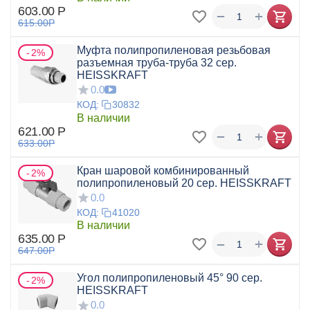
603.00
Р
+
−
615.00
Р
Муфта полипропиленовая резьбовая
2%
разъемная труба-труба 32 сер.
HEISSKRAFT
0.0
КОД:
30832
В наличии
621.00
Р
+
−
633.00
Р
Кран шаровой комбинированный
2%
полипропиленовый 20 сер. HEISSKRAFT
0.0
КОД:
41020
В наличии
635.00
Р
+
−
647.00
Р
Угол полипропиленовый 45° 90 сер.
2%
HEISSKRAFT
0.0