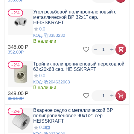
Угол резьбовой полипропиленовый с
2%
металлической ВР 32x1" сер.
HEISSKRAFT
0.0
КОД:
3353232
В наличии
345.00
Р
+
−
352.00
Р
Тройник полипропиленовый переходной
2%
63x20x63 сер. HEISSKRAFT
0.0
КОД:
204632063
В наличии
349.00
Р
+
−
356.00
Р
Вварное седло с металлической ВР
2%
полипропиленовое 90x1/2" сер.
HEISSKRAFT
0.0
КОД:
3279020