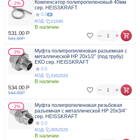
Компенсатор полипропиленовый 40мм
2%
сер. HEISSKRAFT
0.0
КОД:
21040
В наличии
531.00
Р
+
−
541.00
Р
Муфта полипропиленовая разъемная с
2%
металлической НР 20x1/2" (под трубу)
ЕКО сер. HEISSKRAFT
0.0
КОД:
3302020
В наличии
534.00
Р
+
−
544.00
Р
Муфта полипропиленовая резьбовая
2%
разъемная с металлической НР 20х3/4"
сер. HEISSKRAFT
0.0
КОД:
3052025
В наличии