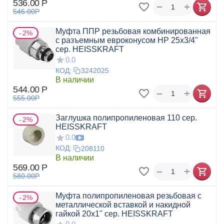
536.00
Р
+
−
546.00
Р
Муфта ППР резьбовая комбинированная
2%
с разъемным евроконусом НР 25x3/4"
сер. HEISSKRAFT
0.0
КОД:
3242025
В наличии
544.00
Р
+
−
555.00
Р
Заглушка полипропиленовая 110 сер.
2%
HEISSKRAFT
0.0
КОД:
208110
В наличии
569.00
Р
+
−
580.00
Р
Муфта полипропиленовая резьбовая с
2%
металлической вставкой и накидной
гайкой 20x1" сер. HEISSKRAFT