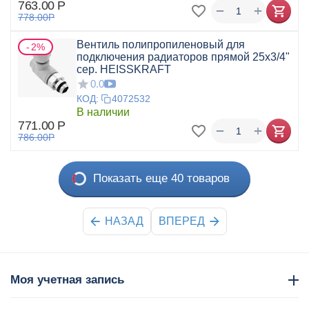
763.00
Р
+
−
778.00
Р
Вентиль полипропиленовый для
2%
подключения радиаторов прямой 25x3/4"
сер. HEISSKRAFT
0.0
КОД:
4072532
В наличии
771.00
Р
+
−
786.00
Р
Показать еще 40 товаров
НАЗАД
ВПЕРЕД
Моя учетная запись