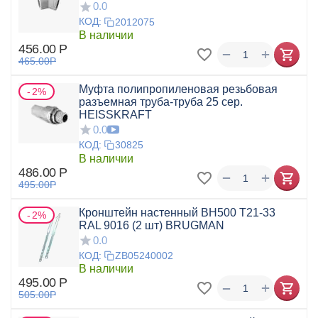
0.0
КОД:
2012075
В наличии
456.00
Р
+
−
465.00
Р
Муфта полипропиленовая резьбовая
2%
разъемная труба-труба 25 сер.
HEISSKRAFT
0.0
КОД:
30825
В наличии
486.00
Р
+
−
495.00
Р
Кронштейн настенный BH500 Т21-33
2%
RAL 9016 (2 шт) BRUGMAN
0.0
КОД:
ZB05240002
В наличии
495.00
Р
+
−
505.00
Р