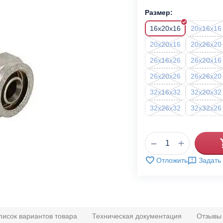
Размер:
16x20x16
20x16x16
20x20x16
20x26x20
26x16x26
26x20x16
26x20x26
26x26x20
32x16x32
32x20x32
32x26x32
32x32x26
+
−
Отложить
Задать
писок вариантов товара
Техническая документация
Отзывы