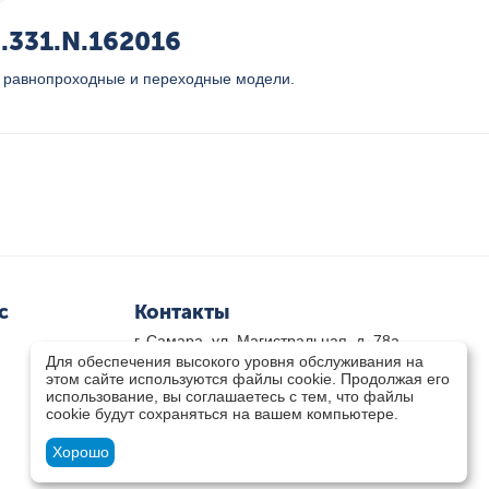
.331.N.162016
я равнопроходные и переходные модели.
с
Контакты
г. Самара, ул. Магистральная, д. 78а
Для обеспечения высокого уровня обслуживания на
8 800-333-33-79
(звонок бесплатный)
этом сайте используются файлы cookie. Продолжая его
8(846)-211-03-15
использование, вы соглашаетесь с тем, что файлы
Пн-Пт 8.30 - 17.30 Сб 9.00 - 16.00
cookie будут сохраняться на вашем компьютере.
zakaz@teplocity.com
Посмотреть на карте
Хорошо