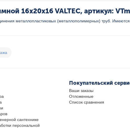
ной 16x20x16 VALTEC, артикул: VTm
динения металлопластиковых (металлополимерных) труб. Имеютс
дажа
Покупательский серви
Ваши заказы
ра
Отложенные
а
Список сравнения
ки
аров
женерной сантехнике
аботки персональной