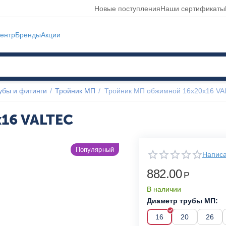
Новые поступления
Наши сертификаты
ентр
Бренды
Акции
убы и фитинги
/
Тройник МП
/
Тройник МП обжимной 16x20x16 V
16 VALTEC
Популярный
Написа
882.00
Р
В наличии
Диаметр трубы МП:
16
20
26