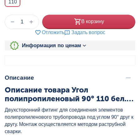
110
+
−
В корзину
Отложить
Задать вопрос
Информация по ценам
Описание
Описание товара Угол
полипропиленовый 90° 110 бел.
VALTEC, артикул: VTp.751.0.110
Двухсторонний фитинг для соединения элементов
полипропиленового трубопровода под углом 90° друг к
другу. Монтаж осуществляется методом раструбной
сварки.