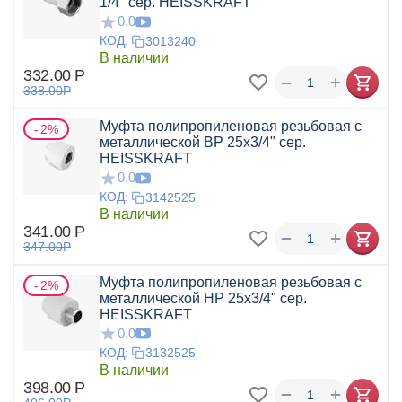
1/4" сер. HEISSKRAFT
0.0
КОД:
3013240
В наличии
332.00
Р
+
−
338.00
Р
Муфта полипропиленовая резьбовая с
2%
металлической ВР 25x3/4" сер.
HEISSKRAFT
0.0
КОД:
3142525
В наличии
341.00
Р
+
−
347.00
Р
Муфта полипропиленовая резьбовая с
2%
металлической НР 25x3/4" сер.
HEISSKRAFT
0.0
КОД:
3132525
В наличии
398.00
Р
+
−