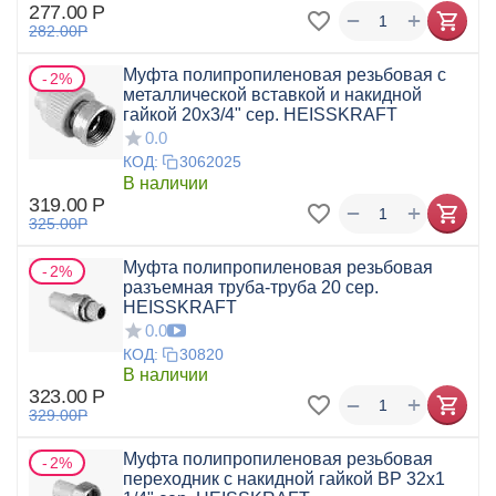
277.00
Р
+
−
282.00
Р
Муфта полипропиленовая резьбовая с
2%
металлической вставкой и накидной
гайкой 20x3/4" сер. HEISSKRAFT
0.0
КОД:
3062025
В наличии
319.00
Р
+
−
325.00
Р
Муфта полипропиленовая резьбовая
2%
разъемная труба-труба 20 сер.
HEISSKRAFT
0.0
КОД:
30820
В наличии
323.00
Р
+
−
329.00
Р
Муфта полипропиленовая резьбовая
2%
переходник с накидной гайкой ВР 32x1