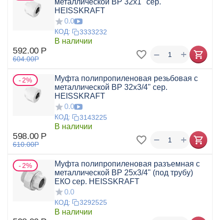
металлической ВР 32x1" сер.
HEISSKRAFT
0.0
КОД:
3333232
В наличии
592.00
Р
+
−
604.00
Р
Муфта полипропиленовая резьбовая с
2%
металлической ВР 32x3/4" сер.
HEISSKRAFT
0.0
КОД:
3143225
В наличии
598.00
Р
+
−
610.00
Р
Муфта полипропиленовая разъемная с
2%
металлической ВР 25х3/4" (под трубу)
ЕКО сер. HEISSKRAFT
0.0
КОД:
3292525
В наличии