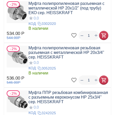
Муфта полипропиленовая разъемная с
2%
металлической НР 20x1/2" (под трубу)
ЕКО сер. HEISSKRAFT
0.0
КОД:
3302020
В наличии
534.00
Р
+
−
544.00
Р
Муфта полипропиленовая резьбовая
2%
разъемная с металлической НР 20х3/4"
сер. HEISSKRAFT
0.0
КОД:
3052025
В наличии
536.00
Р
+
−
546.00
Р
Муфта ППР резьбовая комбинированная
2%
с разъемным евроконусом НР 25x3/4"
сер. HEISSKRAFT
0.0
КОД:
3242025