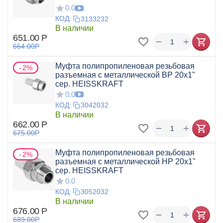
0.0
КОД:
3133232
В наличии
651.00
Р
+
−
664.00
Р
Муфта полипропиленовая резьбовая
2%
разъемная с металлической ВР 20x1"
сер. HEISSKRAFT
0.0
КОД:
3042032
В наличии
662.00
Р
+
−
675.00
Р
Муфта полипропиленовая резьбовая
2%
разъемная с металлической НР 20x1"
сер. HEISSKRAFT
0.0
КОД:
3052032
В наличии
676.00
Р
+
−
689.00
Р