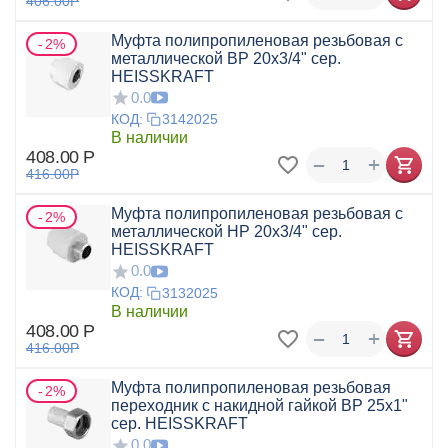
406.00
Р
Муфта полипропиленовая резьбовая с
2%
металлической ВР 20x3/4" сер.
HEISSKRAFT
0.0
КОД:
3142025
В наличии
408.00
Р
+
−
416.00
Р
Муфта полипропиленовая резьбовая с
2%
металлической НР 20x3/4" сер.
HEISSKRAFT
0.0
КОД:
3132025
В наличии
408.00
Р
+
−
416.00
Р
Муфта полипропиленовая резьбовая
2%
переходник с накидной гайкой ВР 25x1"
сер. HEISSKRAFT
0.0