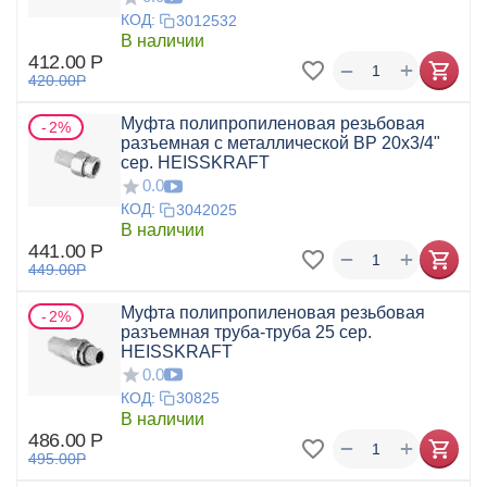
КОД:
3012532
В наличии
412.00
Р
+
−
420.00
Р
Муфта полипропиленовая резьбовая
2%
разъемная с металлической ВР 20х3/4"
сер. HEISSKRAFT
0.0
КОД:
3042025
В наличии
441.00
Р
+
−
449.00
Р
Муфта полипропиленовая резьбовая
2%
разъемная труба-труба 25 сер.
HEISSKRAFT
0.0
КОД:
30825
В наличии
486.00
Р
+
−
495.00
Р