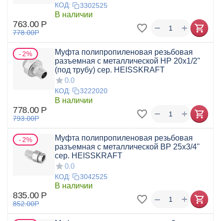
КОД:
3302525
В наличии
763.00
Р
+
−
778.00
Р
Муфта полипропиленовая резьбовая
2%
разъемная с металлической НР 20x1/2"
(под трубу) сер. HEISSKRAFT
0.0
КОД:
3222020
В наличии
778.00
Р
+
−
793.00
Р
Муфта полипропиленовая резьбовая
2%
разъемная с металлической ВР 25х3/4"
сер. HEISSKRAFT
0.0
КОД:
3042525
В наличии
835.00
Р
+
−
852.00
Р