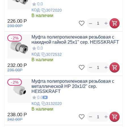
0.0
КОД:
3072020
В наличии
226.00
Р
+
−
230.00
Р
Муфта полипропиленовая резьбовая с
2%
накидной гайкой 25x1" сер. HEISSKRAFT
0.0
КОД:
3072532
В наличии
232.00
Р
+
−
236.00
Р
Муфта полипропиленовая резьбовая с
2%
металлической НР 20x1/2" сер.
HEISSKRAFT
0.0
КОД:
3132020
В наличии
238.00
Р
+
−
242.00
Р