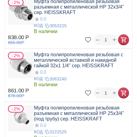
Муфта полипропиленовая резьбовая
2%
разъемная с металлической НР 32х3/4"
сер. HEISSKRAFT
0.0
КОД:
3053225
В наличии
838.00
Р
+
−
855.00
Р
Муфта полипропиленовая резьбовая с
2%
металлической вставкой и накидной
гайкой 32x1 1/4" сер. HEISSKRAFT
0.0
КОД:
3063240
В наличии
861.00
Р
+
−
878.00
Р
Муфта полипропиленовая резьбовая
2%
разъемная с металлической НР 25х3/4"
(под трубу) сер. HEISSKRAFT
0.0
КОД:
3222525