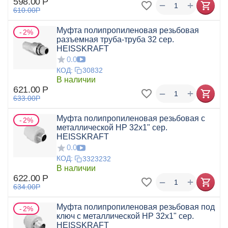
598.00
Р
+
−
610.00
Р
Муфта полипропиленовая резьбовая
2%
разъемная труба-труба 32 сер.
HEISSKRAFT
0.0
КОД:
30832
В наличии
621.00
Р
+
−
633.00
Р
Муфта полипропиленовая резьбовая с
2%
металлической НР 32x1" сер.
HEISSKRAFT
0.0
КОД:
3323232
В наличии
622.00
Р
+
−
634.00
Р
Муфта полипропиленовая резьбовая под
2%
ключ с металлической НР 32x1" сер.
HEISSKRAFT