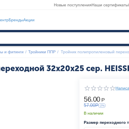
Новые поступления
Наши сертификаты
ентр
Бренды
Акции
ы и фитинги
/
Тройники ППР
/
Тройник полипропиленовый перехо
ереходной 32x20x25 сер. HEIS
Написа
56.00
Р
57.00
Р
-2%
В наличии
Размер переходного 