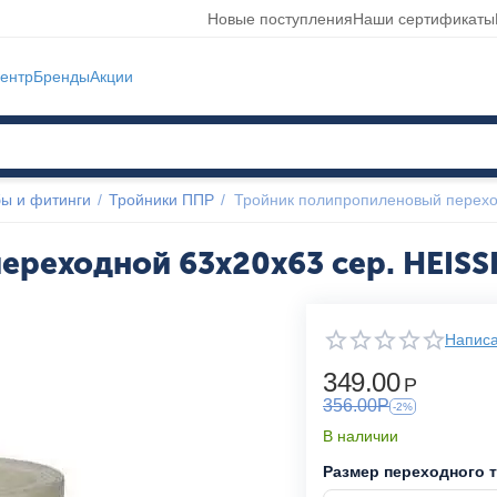
Новые поступления
Наши сертификаты
ентр
Бренды
Акции
ы и фитинги
/
Тройники ППР
/
Тройник полипропиленовый перехо
ереходной 63x20x63 сер. HEIS
Написа
349.00
Р
356.00
Р
-2%
В наличии
Размер переходного 