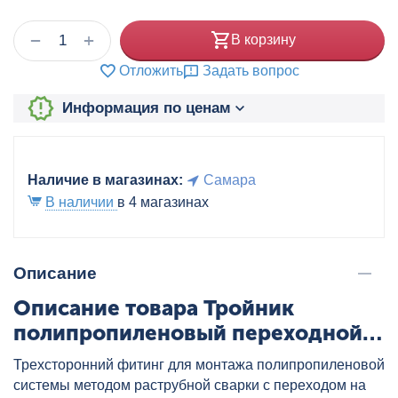
+
−
В корзину
Отложить
Задать вопрос
Информация по ценам
Наличие в магазинах:
Самара
В наличии
в 4 магазинах
Описание
Описание товара Тройник
полипропиленовый переходной
32x20x32 бел. VALTEC, артикул:
Трехсторонний фитинг для монтажа полипропиленовой
VTp.735.0.032020032
системы методом раструбной сварки с переходом на