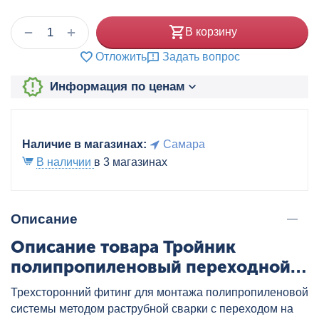
+
−
В корзину
Отложить
Задать вопрос
Информация по ценам
Наличие в магазинах:
Самара
В наличии
в 3 магазинах
Описание
Описание товара Тройник
полипропиленовый переходной
40x32x40 бел. VALTEC, артикул:
Трехсторонний фитинг для монтажа полипропиленовой
VTp.735.0.040032040
системы методом раструбной сварки с переходом на