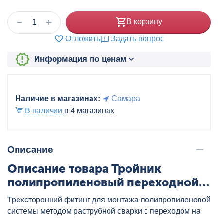
+
−
В корзину
Отложить
Задать вопрос
Информация по ценам
Наличие в магазинах:
Самара
В наличии
в 4 магазинах
Описание
Описание товара Тройник
полипропиленовый переходной
32x25x20 бел. VALTEC, артикул:
Трехсторонний фитинг для монтажа полипропиленовой
VTp.735.0.032025020
системы методом раструбной сварки с переходом на