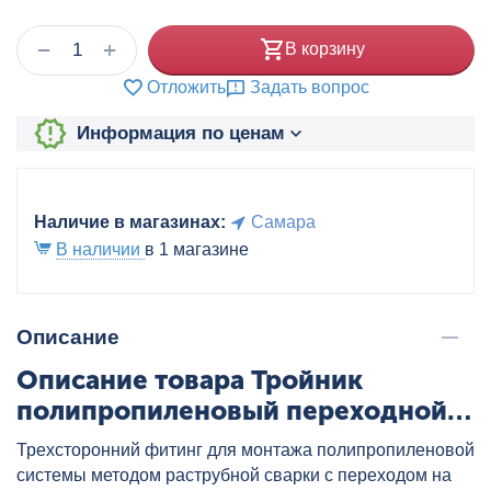
+
−
В корзину
Отложить
Задать вопрос
Информация по ценам
Наличие в магазинах:
Самара
В наличии
в 1 магазине
Описание
Описание товара Тройник
полипропиленовый переходной
63x40x63 бел. VALTEC, артикул:
Трехсторонний фитинг для монтажа полипропиленовой
VTp.735.0.063040063
системы методом раструбной сварки с переходом на