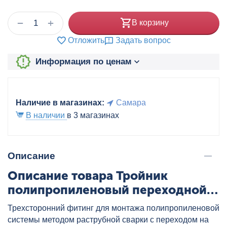
+
−
В корзину
Отложить
Задать вопрос
Информация по ценам
Наличие в магазинах:
Самара
В наличии
в 3 магазинах
Описание
Описание товара Тройник
полипропиленовый переходной
32x25x25 бел. VALTEC, артикул:
Трехсторонний фитинг для монтажа полипропиленовой
VTp.735.0.032025025
системы методом раструбной сварки с переходом на