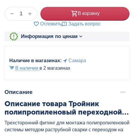
+
−
В корзину
Отложить
Задать вопрос
Информация по ценам
Наличие в магазинах:
Самара
В наличии
в 2 магазинах
Описание
Описание товара Тройник
полипропиленовый переходной
63x50x63 бел. VALTEC, артикул:
Трехсторонний фитинг для монтажа полипропиленовой
VTp.735.0.063050063
системы методом раструбной сварки с переходом на