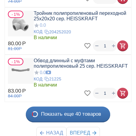
74.00
Р
Тройник полипропиленовый переходной
1%
25x20x20 сер. HEISSKRAFT
0.0
КОД:
204252020
В наличии
80.00
Р
+
−
81.00
Р
Обвод длинный с муфтами
1%
полипропиленовый 25 сер. HEISSKRAFT
0.0
КОД:
21225
В наличии
83.00
Р
+
−
84.00
Р
Показать еще 40 товаров
НАЗАД
ВПЕРЕД