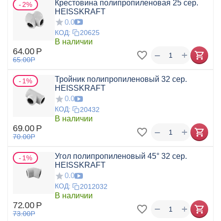
Крестовина полипропиленовая 25 сер.
2%
HEISSKRAFT
0.0
КОД:
20625
В наличии
64.00
Р
+
−
65.00
Р
Тройник полипропиленовый 32 сер.
1%
HEISSKRAFT
0.0
КОД:
20432
В наличии
69.00
Р
+
−
70.00
Р
Угол полипропиленовый 45° 32 сер.
1%
HEISSKRAFT
0.0
КОД:
2012032
В наличии
72.00
Р
+
−
73.00
Р