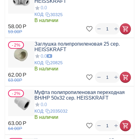
HEISSKRAFT
0.0
КОД:
30325
В наличии
58.00
Р
+
−
59.00
Р
Заглушка полипропиленовая 25 сер.
2%
HEISSKRAFT
0.0
КОД:
20825
В наличии
62.00
Р
+
−
63.00
Р
Муфта полипропиленовая переходная
2%
ВН/НР 50x32 сер. HEISSKRAFT
0.0
КОД:
2035032
В наличии
63.00
Р
+
−
64.00
Р