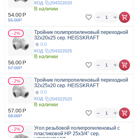
КОД:
204322020
В наличии
54.00
Р
+
−
55.00
Р
Тройник полипропиленовый переходной
2%
32x20x25 сер. HEISSKRAFT
0.0
КОД:
204322025
В наличии
56.00
Р
+
−
57.00
Р
Тройник полипропиленовый переходной
2%
32x25x20 сер. HEISSKRAFT
0.0
КОД:
204322520
В наличии
57.00
Р
+
−
58.00
Р
Угол резьбовой полипропиленовый с
2%
пластиковой НР 25x3/4" сер.