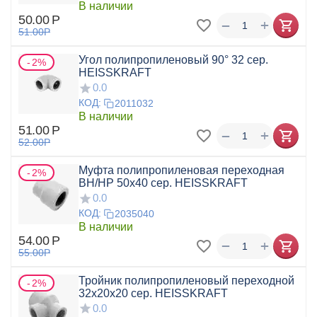
В наличии
50.00
Р
+
−
51.00
Р
Угол полипропиленовый 90° 32 сер.
2%
HEISSKRAFT
0.0
КОД:
2011032
В наличии
51.00
Р
+
−
52.00
Р
Муфта полипропиленовая переходная
2%
ВН/НР 50x40 сер. HEISSKRAFT
0.0
КОД:
2035040
В наличии
54.00
Р
+
−
55.00
Р
Тройник полипропиленовый переходной
2%
32x20x20 сер. HEISSKRAFT
0.0