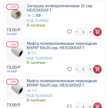
Заглушка полипропиленовая 32 сер.
1%
HEISSKRAFT
0.0
КОД:
20832
В наличии
73.00
Р
+
−
74.00
Р
Муфта полипропиленовая переходная
1%
ВН/НР 50x20 сер. HEISSKRAFT
0.0
КОД:
2035020
В наличии
73.00
Р
+
−
74.00
Р
Муфта полипропиленовая переходная
1%
ВН/НР 50x25 сер. HEISSKRAFT
0.0
КОД:
2035025
В наличии
73.00
Р
+
−