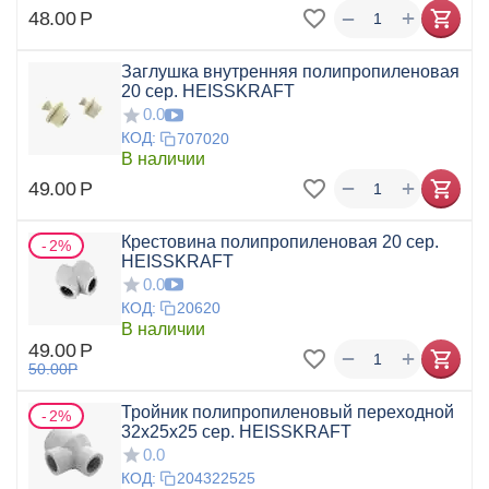
+
−
48.00
Р
Заглушка внутренняя полипропиленовая
20 сер. HEISSKRAFT
0.0
КОД:
707020
В наличии
+
−
49.00
Р
Крестовина полипропиленовая 20 сер.
2%
HEISSKRAFT
0.0
КОД:
20620
В наличии
49.00
Р
+
−
50.00
Р
Тройник полипропиленовый переходной
2%
32x25x25 сер. HEISSKRAFT
0.0
КОД:
204322525