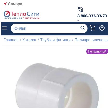
Самара
8 800-333-33-79
Главная
/
Каталог
/
Трубы и фитинги
/
Полипропиленовые
Популярный