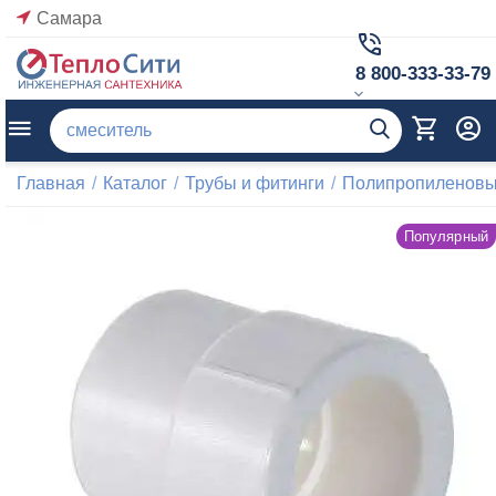
Самара
8 800-333-33-79
Главная
/
Каталог
/
Трубы и фитинги
/
Полипропиленовые
Популярный