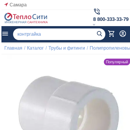
Самара
8 800-333-33-79
Главная
/
Каталог
/
Трубы и фитинги
/
Полипропиленовые
Популярный