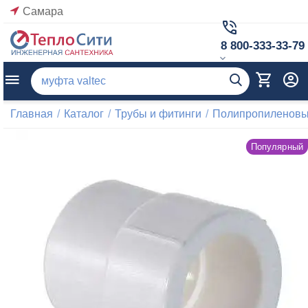
Самара
8 800-333-33-79
Главная
/
Каталог
/
Трубы и фитинги
/
Полипропиленовые
Популярный