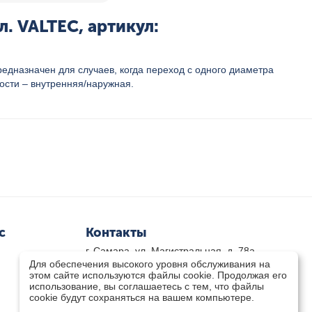
. VALTEC, артикул:
едназначен для случаев, когда переход с одного диаметра
ости – внутренняя/наружная.
с
Контакты
г. Самара, ул. Магистральная, д. 78а
Для обеспечения высокого уровня обслуживания на
8 800-333-33-79
(звонок бесплатный)
этом сайте используются файлы cookie. Продолжая его
8(846)-211-03-15
использование, вы соглашаетесь с тем, что файлы
Пн-Пт 8.30 - 17.30 Сб 9.00 - 16.00
cookie будут сохраняться на вашем компьютере.
zakaz@teplocity.com