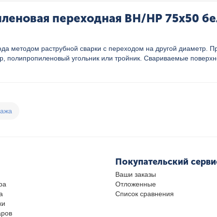
еновая переходная ВН/НР 75x50 бел
а методом раструбной сварки с переходом на другой диаметр. Пр
ер, полипропиленовый угольник или тройник. Свариваемые поверхн
дажа
Покупательский серви
Ваши заказы
ра
Отложенные
а
Список сравнения
ки
аров