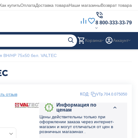
Как купить
Оплата
Доставка товара
Наши магазины
Возврат товара
8 800-333-33-79
Корзина
Аккаунт
я ВН/НР 75x50 бел. VALTEC
EC
ть отзыв
КОД:
VTp.704.0.075050
Информация по
ценам
Цены действительны только при
оформлении заказа через интернет-
магазин и могут отличаться от цен в
розничных магазинах .