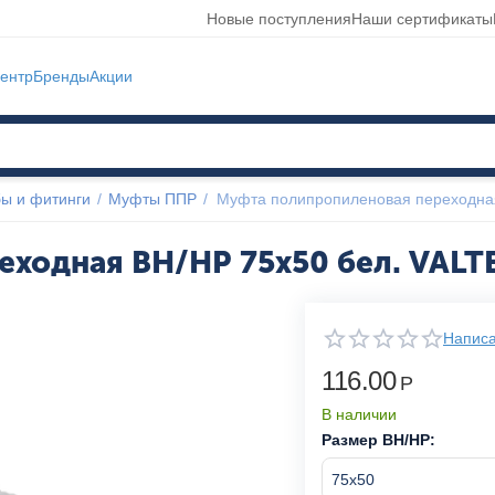
Новые поступления
Наши сертификаты
ентр
Бренды
Акции
ы и фитинги
/
Муфты ППР
/
Муфта полипропиленовая переходна
ходная ВН/НР 75x50 бел. VALT
Написа
116.00
Р
В наличии
Размер ВН/НР: