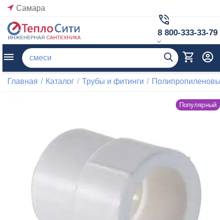
Самара
8 800-333-33-79
Главная
/
Каталог
/
Трубы и фитинги
/
Полипропиленовые
Популярный