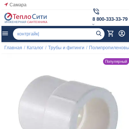
Самара
8 800-333-33-79
Главная
/
Каталог
/
Трубы и фитинги
/
Полипропиленовые
Популярный