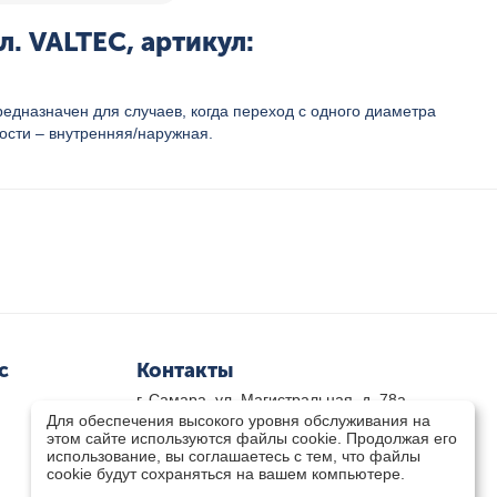
. VALTEC, артикул:
едназначен для случаев, когда переход с одного диаметра
ости – внутренняя/наружная.
с
Контакты
г. Самара, ул. Магистральная, д. 78а
Для обеспечения высокого уровня обслуживания на
8 800-333-33-79
(звонок бесплатный)
этом сайте используются файлы cookie. Продолжая его
8(846)-211-03-15
использование, вы соглашаетесь с тем, что файлы
Пн-Пт 8.30 - 17.30 Сб 9.00 - 16.00
cookie будут сохраняться на вашем компьютере.
zakaz@teplocity.com