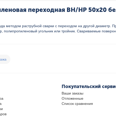
еновая переходная ВН/НР 50x20 бел
а методом раструбной сварки с переходом на другой диаметр. Пр
ер, полипропиленовый угольник или тройник. Свариваемые поверхн
дажа
Покупательский серви
Ваши заказы
ра
Отложенные
а
Список сравнения
ки
аров