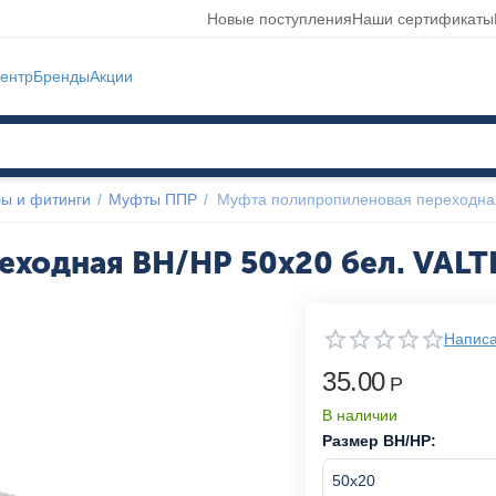
Новые поступления
Наши сертификаты
ентр
Бренды
Акции
ы и фитинги
/
Муфты ППР
/
Муфта полипропиленовая переходна
еходная ВН/НР 50x20 бел. VALT
Написа
35.00
Р
В наличии
Размер ВН/НР: