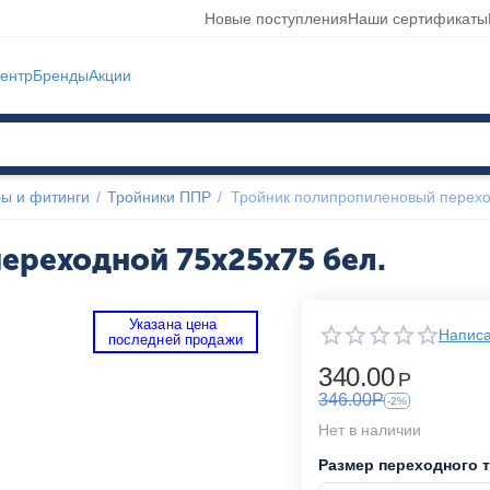
Новые поступления
Наши сертификаты
ентр
Бренды
Акции
ы и фитинги
/
Тройники ППР
/
Тройник полипропиленовый перехо
ереходной 75х25х75 бел.
Указана цена 
Написа
 последней продажи 
340.00
Р
346.00
Р
-2%
Нет в наличии
Размер переходного 