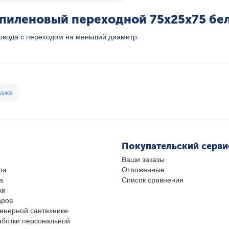
иленовый переходной 75х25х75 бел.
овода с переходом на меньший диаметр.
дажа
Покупательский серви
Ваши заказы
ра
Отложенные
а
Список сравнения
ки
аров
женерной сантехнике
аботки персональной