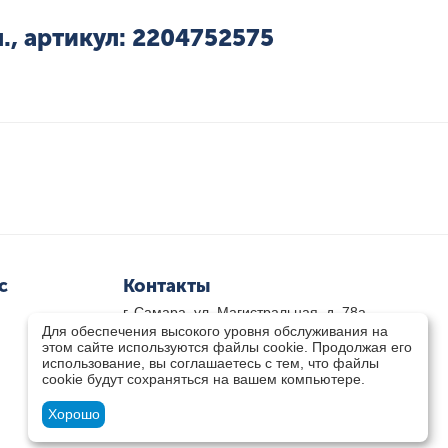
, артикул: 2204752575
с
Контакты
г. Самара, ул. Магистральная, д. 78а
Для обеспечения высокого уровня обслуживания на
8 800-333-33-79
(звонок бесплатный)
этом сайте используются файлы cookie. Продолжая его
8(846)-211-03-15
использование, вы соглашаетесь с тем, что файлы
Пн-Пт 8.30 - 17.30 Сб 9.00 - 16.00
cookie будут сохраняться на вашем компьютере.
zakaz@teplocity.com
Посмотреть на карте
Хорошо