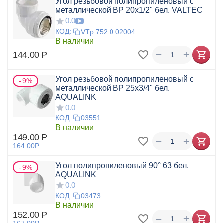
Угол резьбовой полипропиленовый с
металлической ВР 20x1/2" бел. VALTEC
0.0
КОД:
VTp.752.0.02004
В наличии
+
−
144.00
Р
Угол резьбовой полипропиленовый с
9%
металлической ВР 25x3/4" бел.
AQUALINK
0.0
КОД:
03551
В наличии
149.00
Р
+
−
164.00
Р
Угол полипропиленовый 90° 63 бел.
9%
AQUALINK
0.0
КОД:
03473
В наличии
152.00
Р
+
−