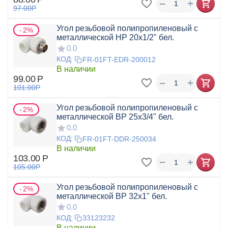
+
−
97.00
Р
Угол резьбовой полипропиленовый с
2%
металлической НР 20x1/2" бел.
0.0
КОД:
FR-01FT-EDR-200012
В наличии
99.00
Р
+
−
101.00
Р
Угол резьбовой полипропиленовый с
2%
металлической ВР 25x3/4" бел.
0.0
КОД:
FR-01FT-DDR-250034
В наличии
103.00
Р
+
−
105.00
Р
Угол резьбовой полипропиленовый с
2%
металлической ВР 32x1" бел.
0.0
КОД:
33123232
В наличии