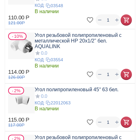
КОД:
03548
В наличии
110.00
Р
+
−
121.00
Р
Угол резьбовой полипропиленовый с
10%
металлической НР 20x1/2" бел.
AQUALINK
0.0
КОД:
03554
В наличии
114.00
Р
+
−
126.00
Р
Угол полипропиленовый 45° 63 бел.
2%
0.0
КОД:
22012063
В наличии
115.00
Р
+
−
117.00
Р
Угол резьбовой полипропиленовый с
2%