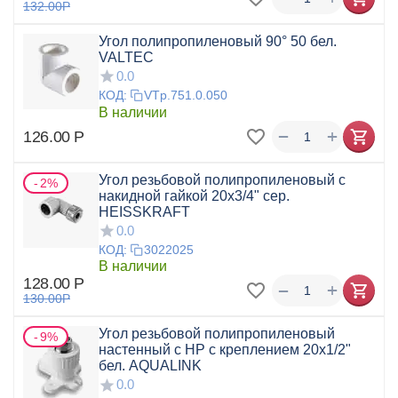
132.00
Р
Угол полипропиленовый 90° 50 бел.
VALTEC
0.0
КОД:
VTp.751.0.050
В наличии
+
−
126.00
Р
Угол резьбовой полипропиленовый с
2%
накидной гайкой 20x3/4" сер.
HEISSKRAFT
0.0
КОД:
3022025
В наличии
128.00
Р
+
−
130.00
Р
Угол резьбовой полипропиленовый
9%
настенный с НР с креплением 20х1/2"
бел. AQUALINK
0.0