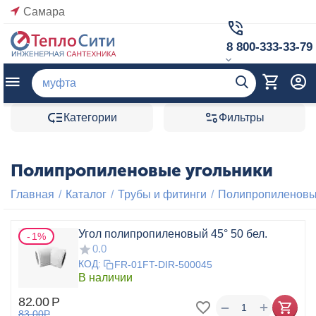
Самара
8 800-333-33-79
Категории
Фильтры
Полипропиленовые угольники
Главная
/
Каталог
/
Трубы и фитинги
/
Полипропиленовые
Угол полипропиленовый 45° 50 бел.
1%
0.0
КОД:
FR-01FT-DIR-500045
В наличии
82.00
Р
+
−
83.00
Р