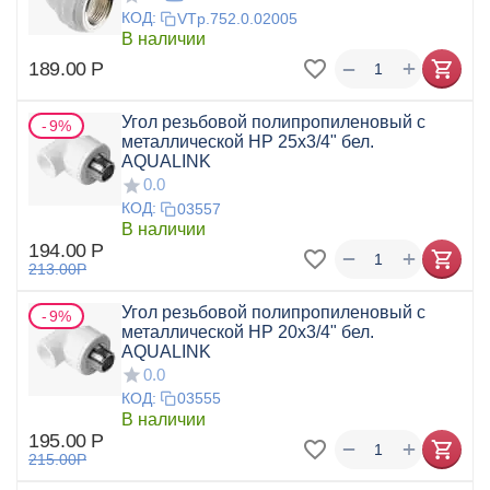
КОД:
VTp.752.0.02005
В наличии
+
−
189.00
Р
Угол резьбовой полипропиленовый с
9%
металлической НР 25x3/4" бел.
AQUALINK
0.0
КОД:
03557
В наличии
194.00
Р
+
−
213.00
Р
Угол резьбовой полипропиленовый с
9%
металлической НР 20x3/4" бел.
AQUALINK
0.0
КОД:
03555
В наличии
195.00
Р
+
−
215.00
Р