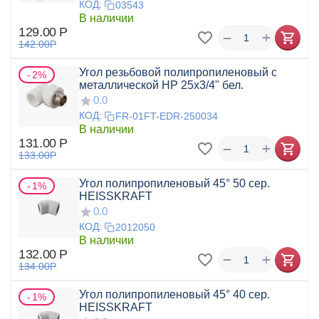
КОД:
03543
В наличии
129.00
Р
+
−
142.00
Р
Угол резьбовой полипропиленовый с
2%
металлической НР 25x3/4" бел.
0.0
КОД:
FR-01FT-EDR-250034
В наличии
131.00
Р
+
−
133.00
Р
Угол полипропиленовый 45° 50 сер.
1%
HEISSKRAFT
0.0
КОД:
2012050
В наличии
132.00
Р
+
−
134.00
Р
Угол полипропиленовый 45° 40 сер.
1%
HEISSKRAFT