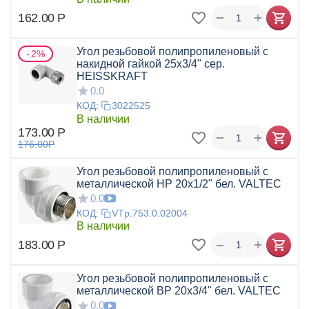
+
−
162.00
Р
Угол резьбовой полипропиленовый с
2%
накидной гайкой 25x3/4" сер.
HEISSKRAFT
0.0
КОД:
3022525
В наличии
173.00
Р
+
−
176.00
Р
Угол резьбовой полипропиленовый с
металлической НР 20x1/2" бел. VALTEC
0.0
КОД:
VTp.753.0.02004
В наличии
+
−
183.00
Р
Угол резьбовой полипропиленовый с
металлической ВР 20x3/4" бел. VALTEC
0.0