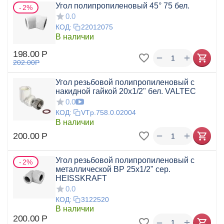
Угол полипропиленовый 45° 75 бел.
2%
0.0
КОД:
22012075
В наличии
198.00
Р
+
−
202.00
Р
Угол резьбовой полипропиленовый с
накидной гайкой 20x1/2" бел. VALTEC
0.0
КОД:
VTp.758.0.02004
В наличии
+
−
200.00
Р
Угол резьбовой полипропиленовый с
2%
металлической ВР 25x1/2" сер.
HEISSKRAFT
0.0
КОД:
3122520
В наличии
200.00
Р
+
−