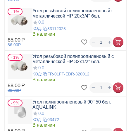
Угол резьбовой полипропиленовый с
1%
металлической НР 20x3/4" бел.
0.0
КОД:
33112025
В наличии
85.00
Р
+
−
86.00
Р
Угол резьбовой полипропиленовый с
1%
металлической НР 32x1/2" бел.
0.0
КОД:
FR-01FT-EDR-320012
В наличии
88.00
Р
+
−
89.00
Р
Угол полипропиленовый 90° 50 бел.
9%
AQUALINK
0.0
КОД:
03472
В наличии
88.00
Р