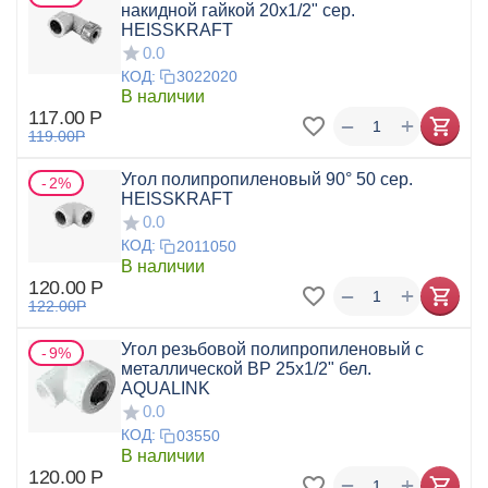
накидной гайкой 20x1/2" сер.
HEISSKRAFT
0.0
КОД:
3022020
В наличии
117.00
Р
+
−
119.00
Р
Угол полипропиленовый 90° 50 сер.
2%
HEISSKRAFT
0.0
КОД:
2011050
В наличии
120.00
Р
+
−
122.00
Р
Угол резьбовой полипропиленовый с
9%
металлической ВР 25x1/2" бел.
AQUALINK
0.0
КОД:
03550
В наличии
120.00
Р
+
−