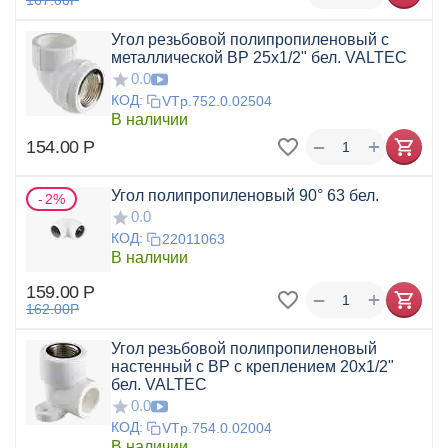
167.00
Р
Угол резьбовой полипропиленовый с
металлической ВР 25x1/2" бел. VALTEC
0.0
КОД:
VTp.752.0.02504
В наличии
+
−
154.00
Р
Угол полипропиленовый 90° 63 бел.
2%
0.0
КОД:
22011063
В наличии
159.00
Р
+
−
162.00
Р
Угол резьбовой полипропиленовый
настенный с ВР с креплением 20х1/2"
бел. VALTEC
0.0
КОД:
VTp.754.0.02004
В наличии