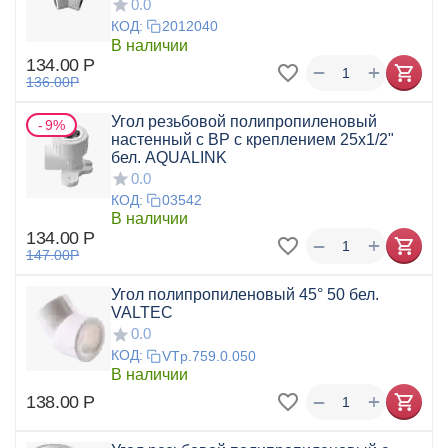
0.0
КОД:
2012040
В наличии
134.00
Р
+
−
136.00
Р
Угол резьбовой полипропиленовый
9%
настенный с ВР с креплением 25х1/2"
бел. AQUALINK
0.0
КОД:
03542
В наличии
134.00
Р
+
−
147.00
Р
Угол полипропиленовый 45° 50 бел.
VALTEC
0.0
КОД:
VTp.759.0.050
В наличии
+
−
138.00
Р