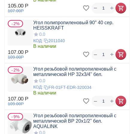
105.00
Р
+
−
107.00
Р
Угол полипропиленовый 90° 40 сер.
2%
HEISSKRAFT
0.0
КОД:
2011040
В наличии
107.00
Р
+
−
109.00
Р
Угол резьбовой полипропиленовый с
2%
металлической НР 32x3/4" бел.
0.0
КОД:
FR-01FT-EDR-320034
В наличии
107.00
Р
+
−
109.00
Р
Угол резьбовой полипропиленовый с
9%
металлической ВР 20x1/2" бел.
AQUALINK
0.0