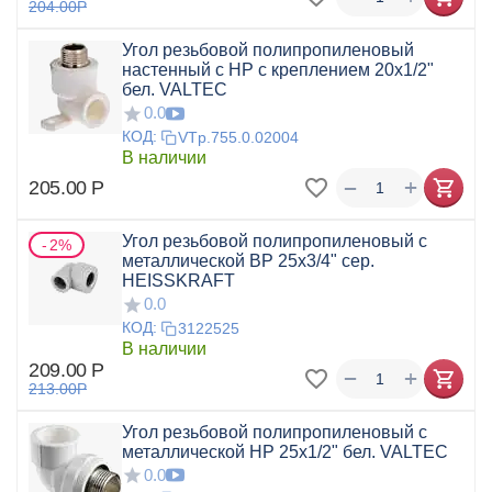
204.00
Р
Угол резьбовой полипропиленовый
настенный с НР с креплением 20х1/2"
бел. VALTEC
0.0
КОД:
VTp.755.0.02004
В наличии
+
−
205.00
Р
Угол резьбовой полипропиленовый с
2%
металлической ВР 25x3/4" сер.
HEISSKRAFT
0.0
КОД:
3122525
В наличии
209.00
Р
+
−
213.00
Р
Угол резьбовой полипропиленовый с
металлической НР 25x1/2" бел. VALTEC
0.0